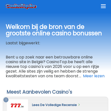
Welkom bij de bron van de
grootste online casino bonussen
Laatst bijgewerkt:
Bent u op zoek naar een betrouwbare online
casino site in België? CasinoTop.be heeft alle
nieuwe top casino's van 2026 voor u op een rijtje
gezet. Alle sites zijn veilig en hebben de strenge
...
Meer lezen
kwaliteitstesten van ons team doorstaan.
Er zijn voorwaarden van toepassing op alle
Meest Aanbevolen Casino's
bonussen. Spelers moeten 21 jaar of ouder zijn om
te kunnen spelen.
1
Lees De Volledige Recensie