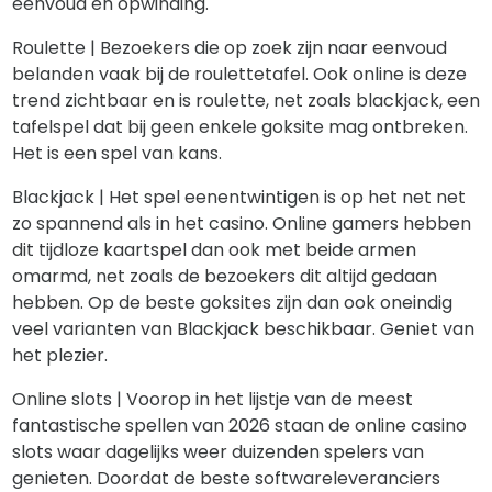
eenvoud en opwinding.
Roulette | Bezoekers die op zoek zijn naar eenvoud
belanden vaak bij de roulettetafel. Ook online is deze
trend zichtbaar en is roulette, net zoals blackjack, een
tafelspel dat bij geen enkele goksite mag ontbreken.
Het is een spel van kans.
Blackjack | Het spel eenentwintigen is op het net net
zo spannend als in het casino. Online gamers hebben
dit tijdloze kaartspel dan ook met beide armen
omarmd, net zoals de bezoekers dit altijd gedaan
hebben. Op de beste goksites zijn dan ook oneindig
veel varianten van Blackjack beschikbaar. Geniet van
het plezier.
Online slots | Voorop in het lijstje van de meest
fantastische spellen van 2026 staan de online casino
slots waar dagelijks weer duizenden spelers van
genieten. Doordat de beste softwareleveranciers