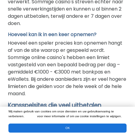
verwerkt. Sommige casino's streven echter naar
snelle verwerkingstijden en kunnen u al binnen 2
dagen uitbetalen, terwijl andere er 7 dagen over
doen.
Hoeveel kan ik in een keer opnemen?
Hoeveel een speler precies kan opnemen hangt
af van de site waarop er gespeeld wordt.
Sommige online casino's hebben een limiet
vastgesteld van een bepaald bedrag per dag –
gemiddeld €1000 - €3000 met bankpas en
eWallets. Bij andere aanbieders zijn er veel hogere
limieten die gelden voor de hele week of de hele
maand.
Kansspelsites die veel uitbetalen
Wij maken gebruik van cookies om onze diensten en uw gebruikservaring te
U kunt met wat onderzoek naar het
verbeteren.
Klik hier
voor meer informatie of om uw cookie instellingen te wijzigen.
uitbetalingspercentage er al snel achter komen
welke van de grootste goksites hun spelers
OK