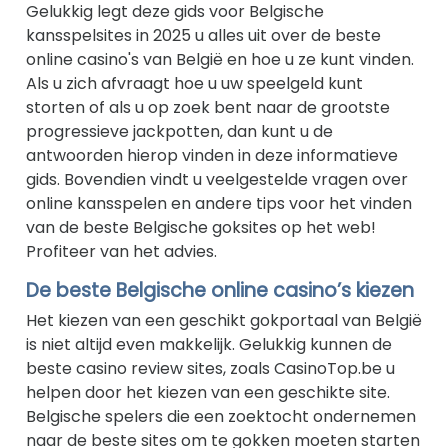
Gelukkig legt deze gids voor Belgische
kansspelsites in 2025 u alles uit over de beste
online casino's van België en hoe u ze kunt vinden.
Als u zich afvraagt hoe u uw speelgeld kunt
storten of als u op zoek bent naar de grootste
progressieve jackpotten, dan kunt u de
antwoorden hierop vinden in deze informatieve
gids. Bovendien vindt u veelgestelde vragen over
online kansspelen en andere tips voor het vinden
van de beste Belgische goksites op het web!
Profiteer van het advies.
De beste Belgische online casino’s kiezen
Het kiezen van een geschikt gokportaal van België
is niet altijd even makkelijk. Gelukkig kunnen de
beste casino review sites, zoals CasinoTop.be u
helpen door het kiezen van een geschikte site.
Belgische spelers die een zoektocht ondernemen
naar de beste sites om te gokken moeten starten