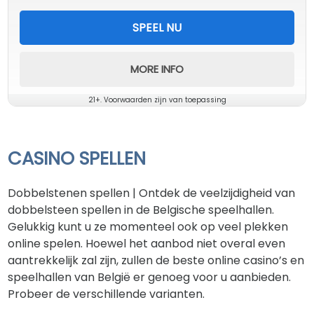
SPEEL NU
MORE INFO
21+. Voorwaarden zijn van toepassing
CASINO SPELLEN
Dobbelstenen spellen | Ontdek de veelzijdigheid van
dobbelsteen spellen in de Belgische speelhallen.
Gelukkig kunt u ze momenteel ook op veel plekken
online spelen. Hoewel het aanbod niet overal even
aantrekkelijk zal zijn, zullen de beste online casino’s en
speelhallen van België er genoeg voor u aanbieden.
Probeer de verschillende varianten.