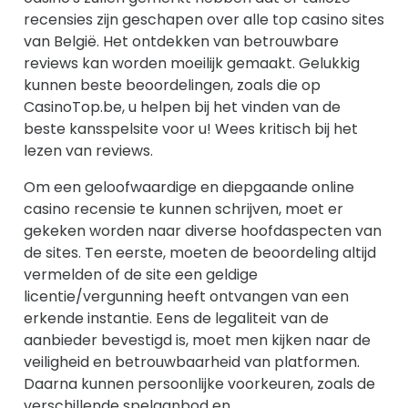
recensies zijn geschapen over alle top casino sites
van België. Het ontdekken van betrouwbare
reviews kan worden moeilijk gemaakt. Gelukkig
kunnen beste beoordelingen, zoals die op
CasinoTop.be, u helpen bij het vinden van de
beste kansspelsite voor u! Wees kritisch bij het
lezen van reviews.
Om een geloofwaardige en diepgaande online
casino recensie te kunnen schrijven, moet er
gekeken worden naar diverse hoofdaspecten van
de sites. Ten eerste, moeten de beoordeling altijd
vermelden of de site een geldige
licentie/vergunning heeft ontvangen van een
erkende instantie. Eens de legaliteit van de
aanbieder bevestigd is, moet men kijken naar de
veiligheid en betrouwbaarheid van platformen.
Daarna kunnen persoonlijke voorkeuren, zoals de
verschillende spelaanbod en