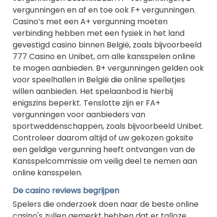
vergunningen en af en toe ook F+ vergunningen.
Casino’s met een A+ vergunning moeten
verbinding hebben met een fysiek in het land
gevestigd casino binnen België, zoals bijvoorbeeld
777 Casino en Unibet, om alle kansspelen online
te mogen aanbieden. B+ vergunningen gelden ook
voor speelhallen in België die online spelletjes
willen aanbieden. Het spelaanbod is hierbij
enigszins beperkt. Tenslotte zijn er FA+
vergunningen voor aanbieders van
sportweddenschappen, zoals bijvoorbeeld Unibet.
Controleer daarom altijd of uw gekozen goksite
een geldige vergunning heeft ontvangen van de
Kansspelcommissie om veilig deel te nemen aan
online kansspelen.
De casino reviews begrijpen
Spelers die onderzoek doen naar de beste online
casino's zullen gemerkt hebben dat er talloze