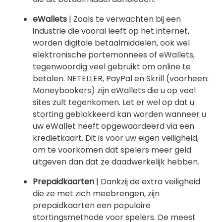
eWallets
| Zoals te verwachten bij een
industrie die vooral leeft op het internet,
worden digitale betaalmiddelen, ook wel
elektronische portemonnees of eWallets,
tegenwoordig veel gebruikt om online te
betalen. NETELLER, PayPal en Skrill (voorheen:
Moneybookers) zijn eWallets die u op veel
sites zult tegenkomen. Let er wel op dat u
storting geblokkeerd kan worden wanneer u
uw eWallet heeft opgewaardeerd via een
kredietkaart. Dit is voor uw eigen veiligheid,
om te voorkomen dat spelers meer geld
uitgeven dan dat ze daadwerkelijk hebben.
Prepaidkaarten
| Dankzij de extra veiligheid
die ze met zich meebrengen, zijn
prepaidkaarten een populaire
stortingsmethode voor spelers. De meest