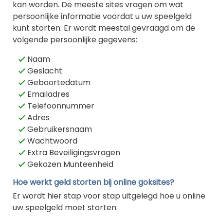
kan worden. De meeste sites vragen om wat
persoonlijke informatie voordat u uw speelgeld
kunt storten. Er wordt meestal gevraagd om de
volgende persoonlijke gegevens:
Naam
Geslacht
Geboortedatum
Emailadres
Telefoonnummer
Adres
Gebruikersnaam
Wachtwoord
Extra Beveiligingsvragen
Gekozen Munteenheid
Hoe werkt geld storten bij online goksites?
Er wordt hier stap voor stap uitgelegd hoe u online
uw speelgeld moet storten: