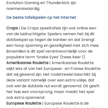
Evolution Gaming en Thunderkick zijn
noemenswaardig.
De beste tafelspelen op het internet
Craps
| De Craps speeltafels zijn ook online een
van de luidruchtigste. Spelers nemen het bij dit
dobbelspel op tegen de bankier en dat brengt
een hoop spanning en gezelligheid met zich mee.
Bovendien is dit spel verantwoordelijk voor de
populaire term ‘Snake Eyes’ (twee keer 1).
Amerikaanse Roulette
| Amerikaanse Roulette
wijkt iets af van het Europese- en Franse Roulette
dat wij gewend zijn. Het roulettewiel beschikt bij
deze variant namelijk over een extra vakje, dat
ook wel de dubbele nul wordt genoemd. Dit geeft
het huis een voorsprong, maar maakt het spel
ook extra spannend.
Europese Roulette
| Europese Roulette is de