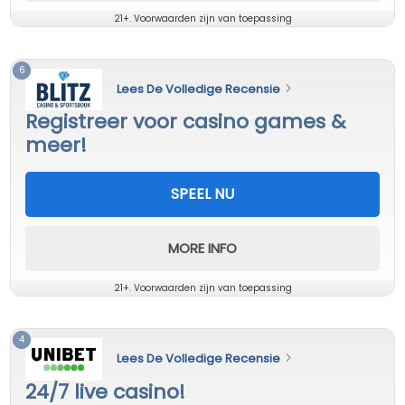
21+. Voorwaarden zijn van toepassing
6
Lees De Volledige Recensie
Registreer voor casino games &
meer!
SPEEL NU
MORE INFO
21+. Voorwaarden zijn van toepassing
4
Lees De Volledige Recensie
24/7 live casino!