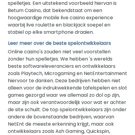
spelletjes. Een uitstekend voorbeeld hiervan is
Betum Casino, dat bekendstaat om een
hoogwaardige mobile live casino experience
waarbij live roulette en blackjack soepel en
stabiel op elke smartphone draaien.
Leer meer over de beste spelontwikkelaars
Online casino's zouden niet veel voorstellen
zonder hun spelletjes. We hebben 's werelds
beste softwareleveranciers en ontwikkelaars
zoals Playtech, Microgaming en NetEntertainment
hiervoor te danken. Deze bedrijven hebben niet
alleen voor de indrukwekkende tafelspelen en slot
games gezorgd waar we allemaal zo dol op zijn,
maar zijn ook verantwoordelijk voor wat er achter
de site schuilt. De top spelontwikkelaars zijn onder
andere de bovenstaande bedrijven, waarvan
NetEnt de meeste erkenning krijgt, maar ook
ontwikkelaars zoals Ash Gaming, Quickspin,