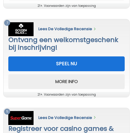
21+. Voorwaarden zijn van toepassing
7
Lees De Volledige Recensie
Ontvang een welkomstgeschenk
bij inschrijving!
SPEEL NU
MORE INFO
21+. Voorwaarden zijn van toepassing
5
Lees De Volledige Recensie
Registreer voor casino games &